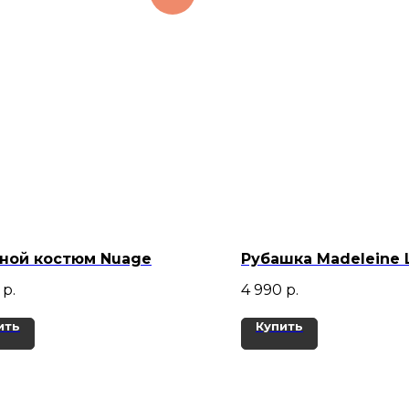
ной костюм Nuage
Рубашка Madeleine 
р.
4 990
р.
ить
Купить