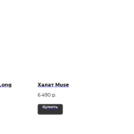
Long
Халат Muse
6 490
р.
Купить