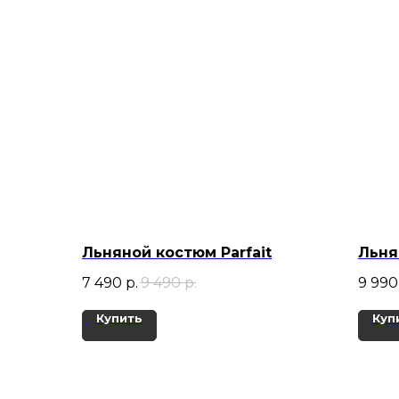
Льняной костюм Parfait
Льня
7 490
р.
9 490
р.
9 990
Купить
Куп