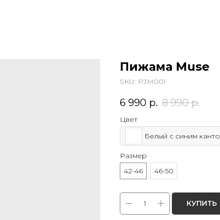
Пижама Muse
SKU:
PJM001
6 990
р.
8 990
р.
Цвет
Белый с синим кант
Размер
42-46
46-50
КУПИТЬ