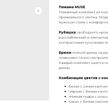
Пижама MUSE
Пижамный комплект из ко
премиального хлопка. Моде
мужском стиле с комфортом
Рубашка
свободного кроя
расслабленный и элегантны
контрастными кусочками тк
Брюки
полной длины на ре
позволяют точно настроить
Каждый комплект шьется на
длины.
Комбинации цветов с ко
Белая с синим кантом
Чёрная с белым кант
Нежная пудра с шоко
Какао с белым кантом