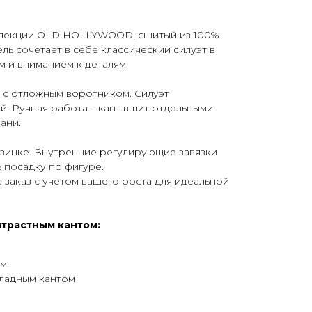
ллекции OLD HOLLYWOOD, сшитый из 100%
ль сочетает в себе классический силуэт в
 и вниманием к деталям.
 с отложным воротником. Силуэт
й. Ручная работа – кант вшит отдельными
ани.
зинке. Внутренние регулирующие завязки
 посадку по фигуре.
 заказ с учетом вашего роста для идеальной
нтрастным кантом:
ом
ладным кантом