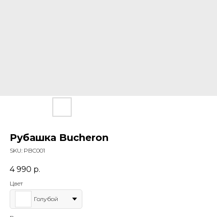
Рубашка Bucheron
SKU:
PBC001
4 990
р.
Цвет
Голубой