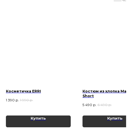
Косметичка ERRI
Костюм из хлопка Made
Short
1 390
р.
1 990
р.
5 490
р.
6 490
р.
Купить
Купить