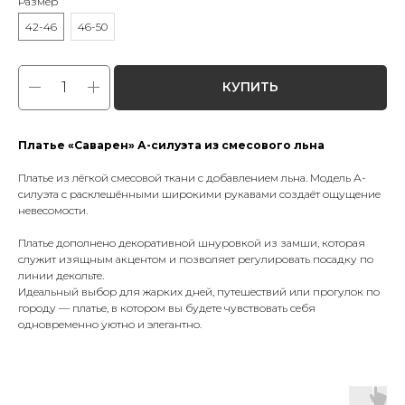
Размер
42-46
46-50
КУПИТЬ
Платье «Саварен» А-силуэта из смесового льна
Платье из лёгкой смесовой ткани с добавлением льна. Модель А-
силуэта с расклешёнными широкими рукавами создаёт ощущение
невесомости.
Платье дополнено декоративной шнуровкой из замши, которая
служит изящным акцентом и позволяет регулировать посадку по
линии декольте.
Идеальный выбор для жарких дней, путешествий или прогулок по
городу — платье, в котором вы будете чувствовать себя
одновременно уютно и элегантно.