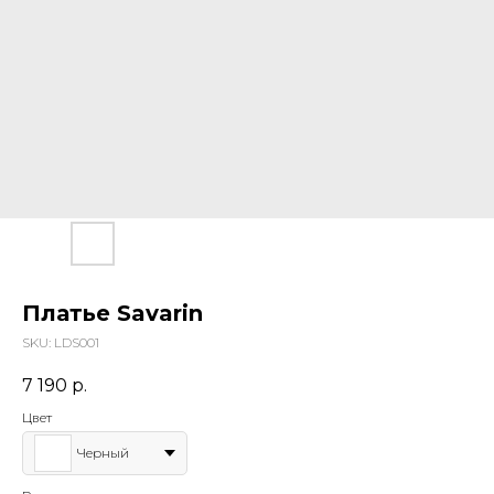
Платье Savarin
SKU:
LDS001
7 190
р.
Цвет
Черный