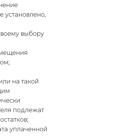
ечение
не установлено,
своему выбору
озмещения
ом;
или на такой
щим
ически
теля подлежат
остатков;
рата уплаченной