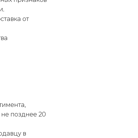
и.
ставка от
тва
тимента,
 не позднее 20
одавцу в