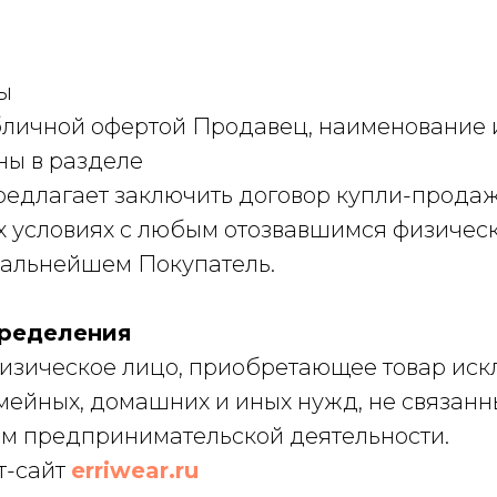
ы
личной офертой Продавец, наименование 
ны в разделе
предлагает заключить договор купли-продаж
 условиях с любым отозвавшимся физичес
альнейшем Покупатель.
пределения
физическое лицо, приобретающее товар ис
мейных, домашних и иных нужд, не связанн
м предпринимательской деятельности.
т-сайт
erriwear.ru