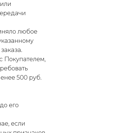
 или
передачи
риняло любое
 указанному
заказа.
 с Покупателем,
требовать
енее 500 руб.
 до его
ае, если
иных признаков