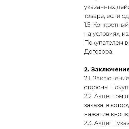
указанных дей
товаре, если с
1.5. Конкретны
на условиях, 
Покупателем в 
Договора.
2. Заключени
2.1. Заключени
стороны Покупа
2.2. Акцептом 
заказа, в кото
нажатие кнопк
2.3. Акцепт ук