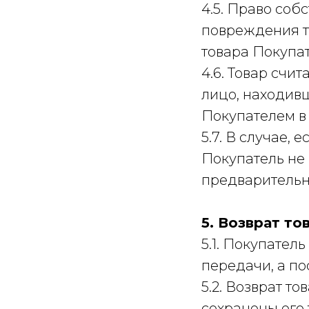
4.5. Право соб
повреждения т
товара Покупа
4.6. Товар счи
лицо, находивш
Покупателем в 
5.7. В случае, 
Покупатель не 
предварительну
5. Возврат т
5.1. Покупател
передачи, а по
5.2. Возврат т
сохранены его 