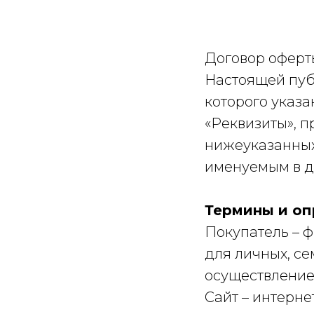
Договор оферт
Настоящей пуб
которого указа
«Реквизиты», 
нижеуказанных
именуемым в д
Термины и о
Покупатель – 
для личных, се
осуществление
Сайт – интерне