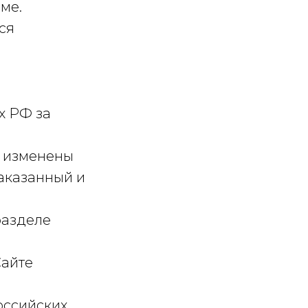
ме.
ся
ях РФ за
ть изменены
аказанный и
разделе
Сайте
российских