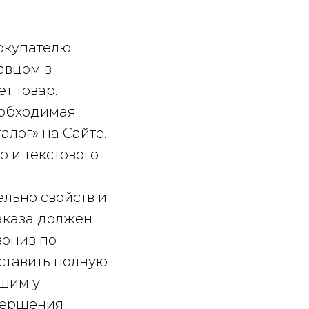
Покупателю
авцом в
т товар.
еобходимая
алог» на Сайте.
о и текстового
ельно свойств и
аказа должен
вонив по
ставить полную
кшим у
овершения