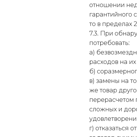
отношении нед
гарантийного с
то в пределах 
7.3. При обна
потребовать:
а) безвозмезд
расходов на их
б) соразмерно
в) замены на т
же товар друго
перерасчетом 
сложных и дор
удовлетворени
г) отказаться 