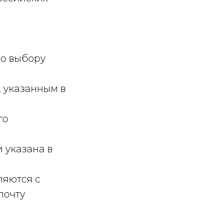
по выбору
, указанным в
го
 указана в
ляются с
почту