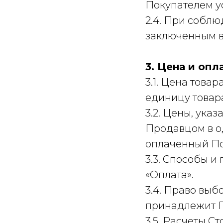
Покупателем у
2.4. При собл
заключенным в
3. Цена и опл
3.1. Цена това
единицу товар
3.2. Цены, ука
Продавцом в о
оплаченный По
3.3. Способы и
«Оплата».
3.4. Право выб
принадлежит 
3.5. Расчеты С