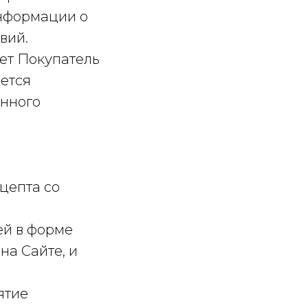
информации о
вий.
ает Покупатель
яется
анного
цепта со
ей в форме
на Сайте, и
ятие