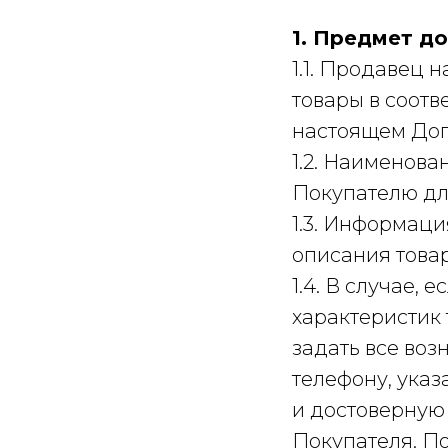
1. Предмет д
1.1. Продавец 
товары в соотв
настоящем Дого
1.2. Наименов
Покупателю для
1.3. Информаци
описания товар
1.4. В случае,
характеристик
задать все во
телефону, ука
и достоверную
Покупателя. П